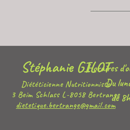
Stéphanie GILOT
Horaires d'o
Du lun
Diététicienne Nutritionniste
3 Beim Schlass L-8058 Bertrange
de 8
dietetique.bertrange@gmail.com