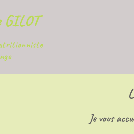
e GILOT
utritionniste
nge
L
Je vous accue