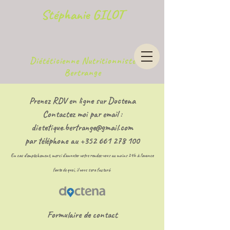
Stéphanie GILOT
Diététicienne Nutritionniste
Bertrange
Prenez RDV en ligne sur Doctena
Contactez moi par email :
dietetique.bertrange@gmail.com
par téléphone au +352 661 278 100
En cas d'empêchement, merci d'annuler votre rendez-vous au moins 24h à l'avance
faute de quoi, il vous sera facturé.
Formulaire de contact