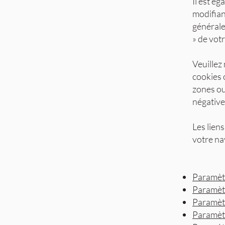
Il est é
modifian
générale
» de vot
Veuillez
cookies 
zones ou
négative
Les liens
votre na
Paramètr
Paramètr
Paramèt
Paramètr