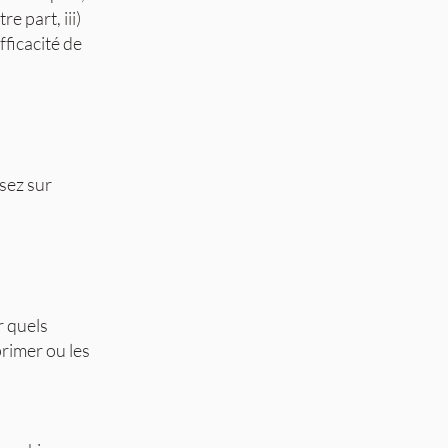
e part, iii)
fficacité de
sez sur
r quels
rimer ou les