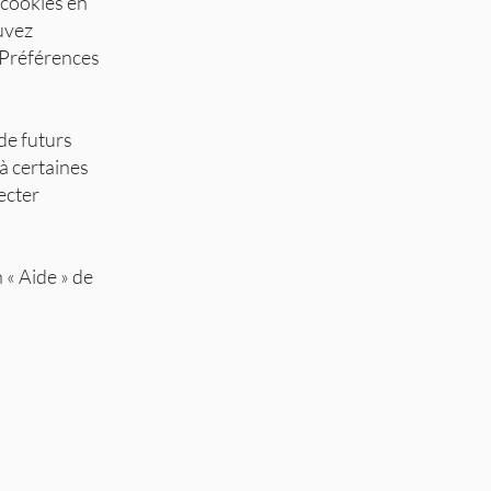
 cookies en
uvez
 Préférences
de futurs
à certaines
ecter
 « Aide » de