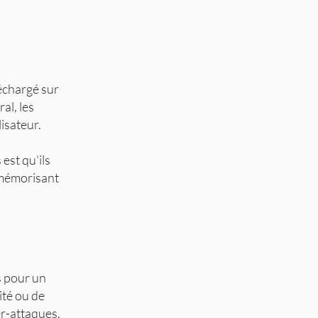
léchargé sur
al, les
isateur.
est qu'ils
n mémorisant
s pour un
ité ou de
er-attaques,