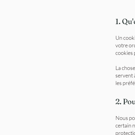
1. Qu
Un cookie
votre or
cookies 
La chose
servent 
les préf
2. Po
Nous pou
certain 
protectio