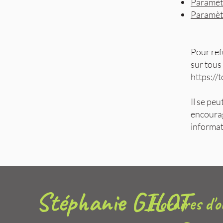
Paramètr
Paramèt
Pour ref
sur tous
https://
Il se pe
encourag
informat
Stéphanie GILOT
Horaires d'o