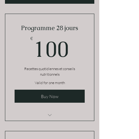
Programme 28 jours
100€
100
€
Recettes quotidiennes et conseils
nutritionnels
Valid for one month
Buy Now
Je suis un avantage
Je suis un avantage