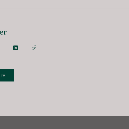
er
dre