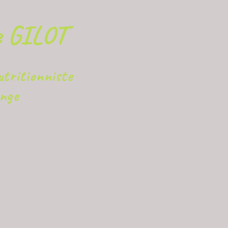
e GILOT
utritionniste
nge