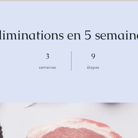
liminations en 5 semain
3 semaines
9 étapes
3
9
semaines
étapes