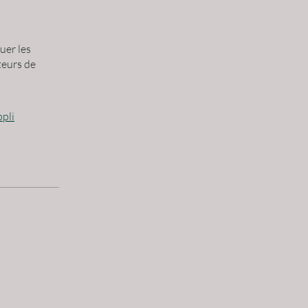
uer les
teurs de
ppli