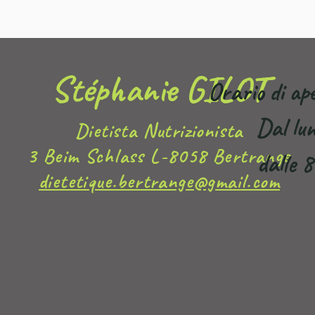
Stéphanie GILOT
Orario di ap
Dal lun
Dietista Nutrizionista
3 Beim Schlass L-8058 Bertrange
dalle 8
dietetique.bertrange@gmail.com