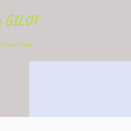
e GILOT
rizionista