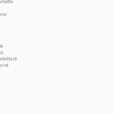
contatto
fono
le
zo
ibilità di
mo né