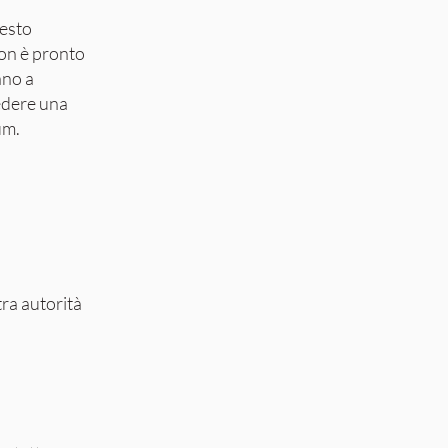
uesto
non è pronto
ano a
iedere una
um.
tra autorità