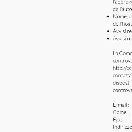
l'approva
dell'auto
Nome, de
dell'host
Avvisi re
Avvisi re
La Commi
controve
http://e
contatta
disposti
controve
E-mail :
Come. :
Fax:
Indirizz