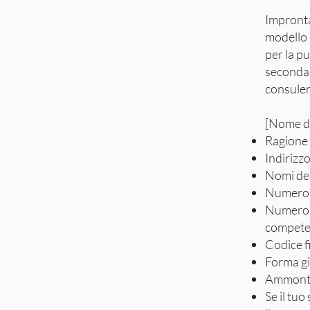
Impronta
modello 
per la p
seconda 
consulen
[Nome de
Ragione 
Indirizz
Nomi dei 
Numero d
Numero d
competen
Codice f
Forma gi
Ammontar
Se il tuo