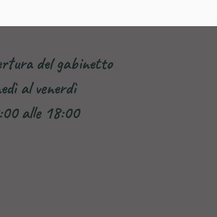
ertura del gabinetto
edì al venerdì
:00 alle 18:00