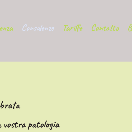
ienza
Consulenze
Tariffe
Contatto
B
ibrata
la vostra patologia